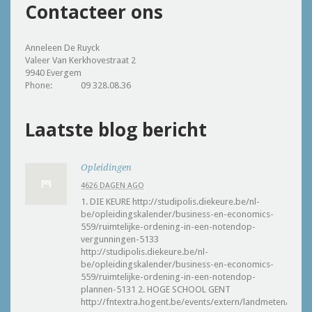
Contacteer ons
Anneleen De Ruyck
Valeer Van Kerkhovestraat 2
9940 Evergem
Phone:
09 328.08.36
Laatste blog bericht
Opleidingen
4626 DAGEN AGO
1. DIE KEURE http://studipolis.diekeure.be/nl-
be/opleidingskalender/business-en-economics-
559/ruimtelijke-ordening-in-een-notendop-
vergunningen-5133
http://studipolis.diekeure.be/nl-
be/opleidingskalender/business-en-economics-
559/ruimtelijke-ordening-in-een-notendop-
plannen-5131 2. HOGE SCHOOL GENT
http://fntextra.hogent.be/events/extern/landmeten/pro