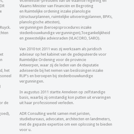
s,
Viceminister-president van de Vlaamse regering en
ADR
Vlaams Minister van Financiën en Begroting
ke
en Ruimtelijke ordening inzake planologie
(structuurplannen, ruimtelijke uitvoeringplannen, BPA’s,
planologische attesten),
Ruyck.
vergunningen (beroepsprocedures inzake
chten
stedenbouwkundige vergunningen),Toegankelijkheid
en gewestelijke adviesraden (VLACORO, SARO).
Van 2010 tot 2011 was zij werkzaam als juridisch
et
adviseur op het kabinet van de gedeputeerde voor
en
Ruimtelijke Ordening voor de provincie
Antwerpen, waar zij de leden van de deputatie
d, het
adviseerde bij het nemen van beslissingen inzake
rsoneel
RUP’s en beroepen bij stedenbouwkundige
vergunningen.
l
In augustus 2011 startte Anneleen op zelfstandige
basis, waarbij zij omstandig kon putten uit ervaringen
or de
uit haar professioneel verleden.
goed),
ADR Consulting werkt samen met juristen,
studiebureaus, advocaten, architecten en landmeters,
met de gepaste expertise om een oplossing te bieden
voor u.