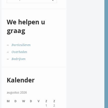
We helpen u
graag
Particulieren
Overheden
Bedrijven
Kalender
augustus 2026
M
D
W
D
V
Z
Z
1
2