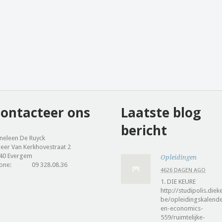
ontacteer ons
Laatste blog
bericht
neleen De Ruyck
leer Van Kerkhovestraat 2
40 Evergem
Opleidingen
one:
09 328.08.36
4626 DAGEN AGO
1. DIE KEURE
http://studipolis.diek
be/opleidingskalende
en-economics-
559/ruimtelijke-