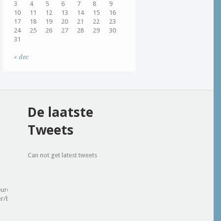
3
4
5
6
7
8
9
10
11
12
13
14
15
16
17
18
19
20
21
22
23
24
25
26
27
28
29
30
31
« dec
De laatste
Tweets
Can not get latest tweets
eure.be/nl-
r/business-