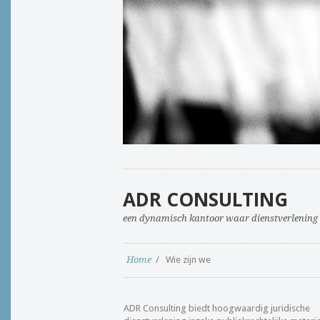
ADR CONSULTING
een dynamisch kantoor waar dienstverlening 
Home
/
Wie zijn we
ADR Consulting biedt hoogwaardig juridische