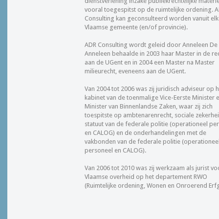
dienstverlening inzake publiekrechtelijke materie
vooral toegespitst op de ruimtelijke ordening. 
Consulting kan geconsulteerd worden vanuit el
Vlaamse gemeente (en/of provincie).
ADR Consulting wordt geleid door Anneleen De 
Anneleen behaalde in 2003 haar Master in de re
aan de UGent en in 2004 een Master na Master
milieurecht, eveneens aan de UGent.
Van 2004 tot 2006 was zij juridisch adviseur op h
kabinet van de toenmalige Vice-Eerste Minister 
Minister van Binnenlandse Zaken, waar zij zich
toespitste op ambtenarenrecht, sociale zekerhei
statuut van de federale politie (operationeel pe
en CALOG) en de onderhandelingen met de
vakbonden van de federale politie (operationee
personeel en CALOG).
Van 2006 tot 2010 was zij werkzaam als jurist vo
Vlaamse overheid op het departement RWO
(Ruimtelijke ordening, Wonen en Onroerend Erf